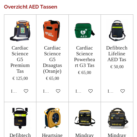
Overzicht AED Tassen
Cardiac
Cardiac
Cardiac
Defibtech
Science
Science
Science
Lifeline
G5
G5
Powerhea
AED Tas
Premium
Draagtas
rt G3 Tas
€ 50,00
Tas
(Oranje)
€ 65,00
€ 125,00
€ 65,00
In winkelwagen
In winkelwagen
In winkelwagen
In winkelwagen
Defibtech
Heartsine
Mindray
Mindray