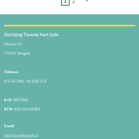
1
2
Stichting Twente Hart Safe
Eikstraat 53
7556TV Hengelo
Telefoon:
074-3577482 / 06 1050 5131
KvK:
08123041
BTW:
8201.85.838.B01
Email:
info@twentehartsafe.nl