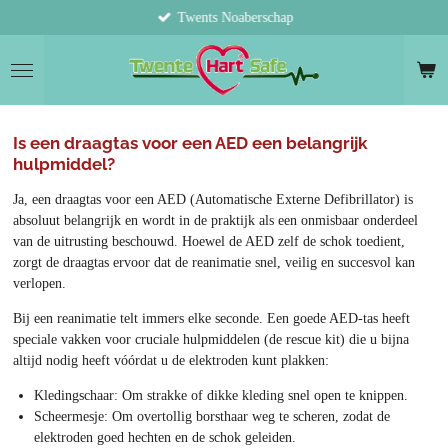
Twents Noaberschap
Ga
direct
naar
de
hoofdinhoud
Is een draagtas voor een AED een belangrijk
hulpmiddel?
Ja, een draagtas voor een AED (Automatische Externe Defibrillator) is
absoluut belangrijk en wordt in de praktijk als een onmisbaar onderdeel
van de uitrusting beschouwd. Hoewel de AED zelf de schok toedient,
zorgt de draagtas ervoor dat de reanimatie snel, veilig en succesvol kan
verlopen.
Bij een reanimatie telt immers elke seconde. Een goede AED-tas heeft
speciale vakken voor cruciale hulpmiddelen (de rescue kit) die u bijna
altijd nodig heeft vóórdat u de elektroden kunt plakken:
Kledingschaar: Om strakke of dikke kleding snel open te knippen.
Scheermesje: Om overtollig borsthaar weg te scheren, zodat de
elektroden goed hechten en de schok geleiden.