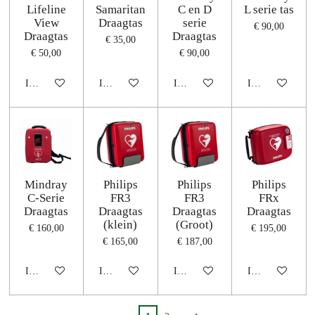
Lifeline
Samaritan
C en D
L serie tas
View
Draagtas
serie
€ 90,00
Draagtas
Draagtas
€ 35,00
€ 50,00
€ 90,00
In winkelwagen
In winkelwagen
In winkelwagen
In winkelwagen
Mindray
Philips
Philips
Philips
C-Serie
FR3
FR3
FRx
Draagtas
Draagtas
Draagtas
Draagtas
(klein)
(Groot)
€ 160,00
€ 195,00
€ 165,00
€ 187,00
In winkelwagen
In winkelwagen
In winkelwagen
In winkelwagen