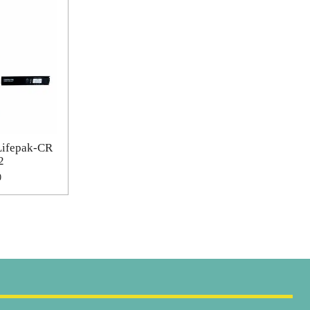
Lifepak-CR
2
0