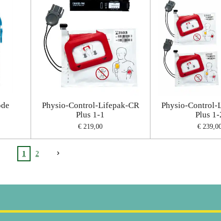
ode
Physio-Control-Lifepak-CR
Physio-Control-
Plus 1-1
Plus 1-
€ 219,00
€ 239,0
1
2