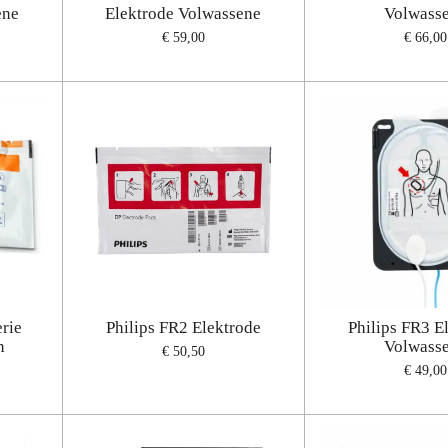
ene
Elektrode Volwassene
Volwass
€ 59,00
€ 66,00
rie
Philips FR2 Elektrode
Philips FR3 E
n
Volwass
€ 50,50
€ 49,00