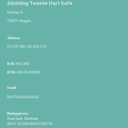
Stichting Twente Hart Safe
Eikstraat 53
7556TV Hengelo
Telefoon:
074-3577482 / 06 1050 5131
KvK:
08123041
BTW:
8201.85.838.B01
Email:
info@twentehartsafe.nl
Bankgegevens:
Naam bank: Rabobank
IBAN: NL31RABO0132260743