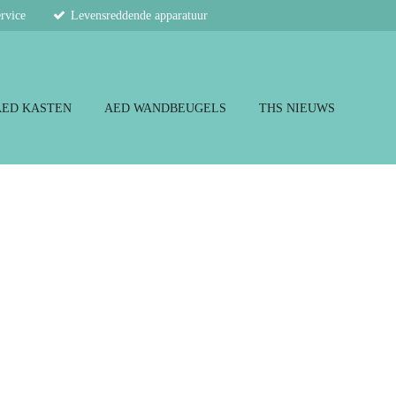
ervice
Levensreddende apparatuur
AED KASTEN
AED WANDBEUGELS
THS NIEUWS