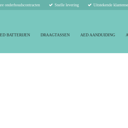
re onderhoudscontracten
Snelle levering
Uitstekende klantens
ED BATTERIJEN
DRAAGTASSEN
AED AANDUIDING