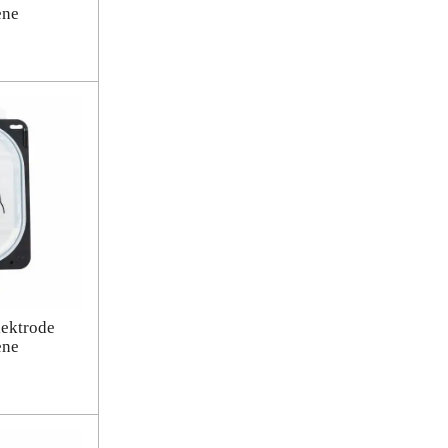
ene
lektrode
ene