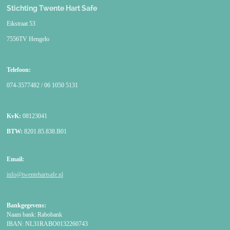
Stichting Twente Hart Safe
Eikstraat 53
7556TV Hengelo
Telefoon:
074-3577482 / 06 1050 5131
KvK:
08123041
BTW:
8201.85.838.B01
Email:
info@twentehartsafe.nl
Bankgegevens:
Naam bank: Rabobank
IBAN: NL31RABO0132260743