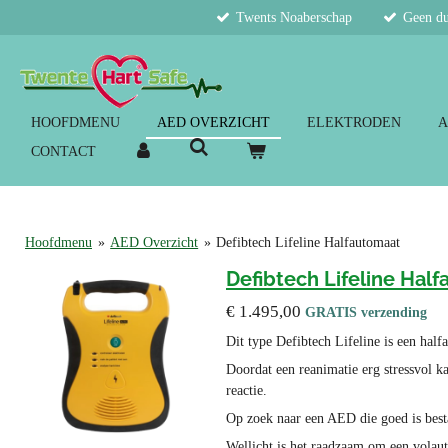
Twents Noaberschap
Geen du
Ga
direct
naar
de
hoofdinhoud
HOOFDMENU
AED OVERZICHT
ELEKTRODEN
A
CONTACT
Hoofdmenu
»
AED Overzicht
»
Defibtech Lifeline Halfautomaat
Defibtech Lifeline Hal
€ 1.495,00
GRATIS verzending
Dit type Defibtech Lifeline is een hal
Doordat een reanimatie erg stressvol ka
reactie.
Op zoek naar een AED die goed is best
Wellicht is het raadzaam om een volau