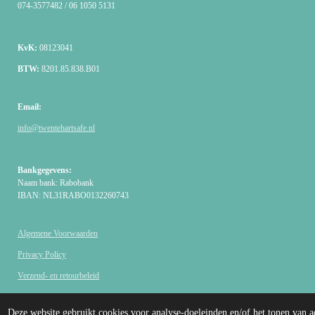
074-3577482 / 06 1050 5131
KvK:
08123041
BTW:
8201.85.838.B01
Email:
info@twentehartsafe.nl
Bankgegevens:
Naam bank: Rabobank
IBAN: NL31RABO0132260743
Algemene Voorwaarden
Privacy Policy
Verzend- en retourbeleid
© 2007 - 2026 Twentse AED SHOP
Deze website gebruikt cookies voor analyse-doeleinden en/of het tonen van a