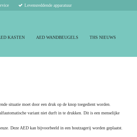
ervice
Levensreddende apparatuur
AED KASTEN
AED WANDBEUGELS
THS NIEUWS
gende situatie moet door een druk op de knop toegedient worden.
lfautomatische variant niet durft in te drukken. Dit is een menselijke
keuze. Deze AED kan bijvoorbeeld in een houtzagerij worden geplaatst.