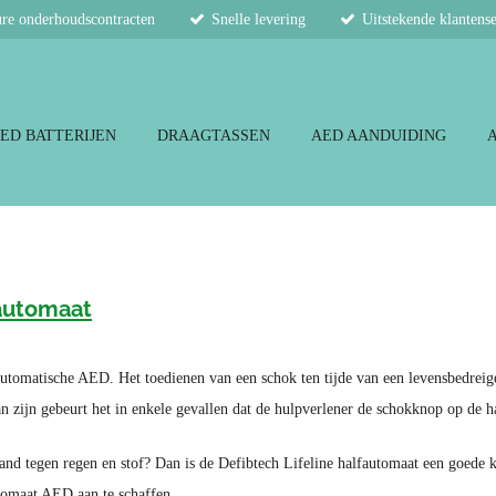
re onderhoudscontracten
Snelle levering
Uitstekende klantens
ED BATTERIJEN
DRAAGTASSEN
AED AANDUIDING
fautomaat
fautomatische AED. Het toedienen van een schok ten tijde van een levensbedrei
n zijn gebeurt het in enkele gevallen dat de hulpverlener de schokknop op de ha
and tegen regen en stof? Dan is de Defibtech Lifeline halfautomaat een goede 
tomaat AED aan te schaffen.