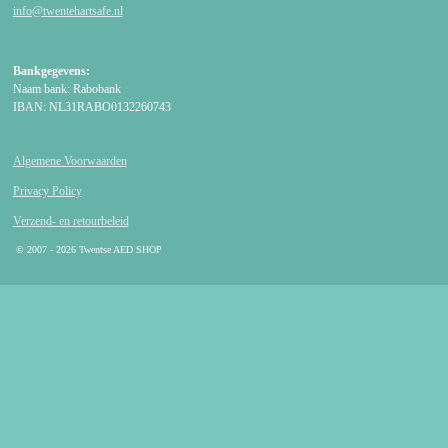
info@twentehartsafe.nl
Bankgegevens:
Naam bank: Rabobank
IBAN: NL31RABO0132260743
Algemene Voorwaarden
Privacy Policy
Verzend- en retourbeleid
© 2007 - 2026 Twentse AED SHOP