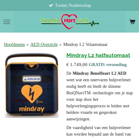
Twents Noaberschap
Ga
direct
naar
de
hoofdinhoud
Hoofdmenu
»
AED Overzicht
»
Mindray L2 Volautomaat
Mindray L2 halfautomaat
€ 1.749,00
GRATIS verzending
De
Mindray BeneHeart L2 AED
weet wat een onervaren hulpverlener
nodig heeft en biedt de slimme
ResQNaviTM -technologie om je stap
voor stap door het
hulpverlengingsproces te leiden met
heldere visuele en gesproken
aanwijzingen.
De vaardigheid van een hulpverlener
kan worden bepaald aan de hand van