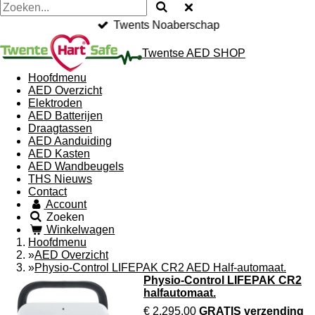
Twents Noaberschap
Twentse AED SHOP
Hoofdmenu
AED Overzicht
Elektroden
AED Batterijen
Draagtassen
AED Aanduiding
AED Kasten
AED Wandbeugels
THS Nieuws
Contact
Account
Zoeken
Winkelwagen
Hoofdmenu
»
AED Overzicht
»
Physio-Control LIFEPAK CR2 AED Half-automaat.
Physio-Control LIFEPAK CR2
halfautomaat.
€ 2.295,00
GRATIS verzending