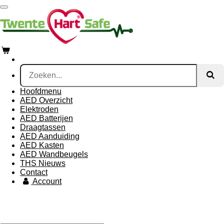
Ga
direct
naar
de
hoofdinhoud
Hoofdmenu
AED Overzicht
Elektroden
AED Batterijen
Draagtassen
AED Aanduiding
AED Kasten
AED Wandbeugels
THS Nieuws
Contact
Account