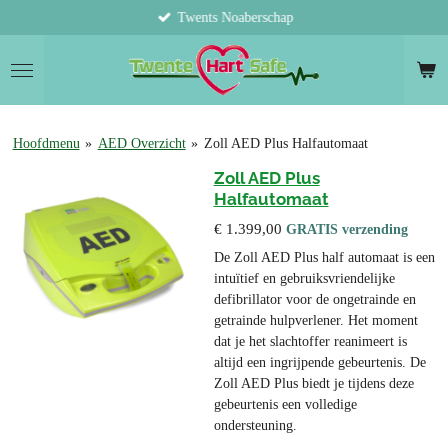
Twents Noaberschap
Ga
direct
naar
de
hoofdinhoud
Hoofdmenu
»
AED Overzicht
»
Zoll AED Plus Halfautomaat
Zoll AED Plus
Halfautomaat
€ 1.399,00
GRATIS verzending
De Zoll AED Plus half automaat is een
intuïtief en gebruiksvriendelijke
defibrillator voor de ongetrainde en
getrainde hulpverlener. Het moment
dat je het slachtoffer reanimeert is
altijd een ingrijpende gebeurtenis. De
Zoll AED Plus biedt je tijdens deze
gebeurtenis een volledige
ondersteuning.