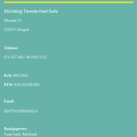
Stichting Twente Hart Safe
Eikstraat 53
7556TV Hengelo
Telefoon:
074-3577482 / 06 1050 5131
KvK:
08123041
BTW:
8201.85.838.B01
Email:
info@twentehartsafe.nl
Bankgegevens:
Naam bank: Rabobank