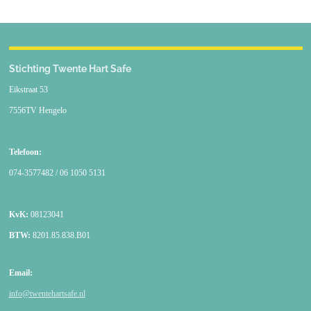
Stichting Twente Hart Safe
Eikstraat 53
7556TV Hengelo
Telefoon:
074-3577482 / 06 1050 5131
KvK:
08123041
BTW:
8201.85.838.B01
Email:
info@twentehartsafe.nl