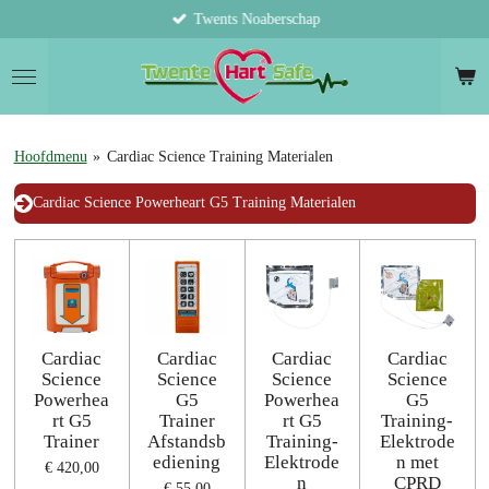
Twents Noaberschap
Ga
direct
naar
de
hoofdinhoud
Hoofdmenu
»
Cardiac Science Training Materialen
Cardiac Science Powerheart G5 Training Materialen
Cardiac
Cardiac
Cardiac
Cardiac
Science
Science
Science
Science
Powerhea
G5
Powerhea
G5
rt G5
Trainer
rt G5
Training-
Trainer
Afstandsb
Training-
Elektrode
ediening
Elektrode
n met
€ 420,00
n
CPRD
€ 55,00