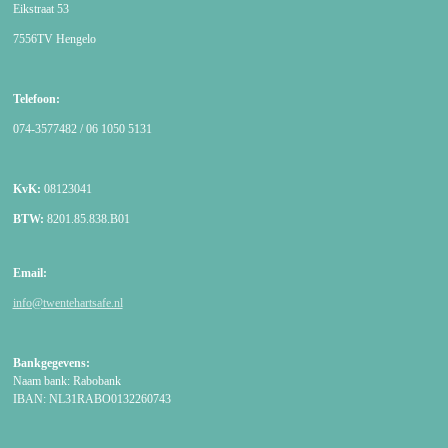
Eikstraat 53
7556TV Hengelo
Telefoon:
074-3577482 / 06 1050 5131
KvK:
08123041
BTW:
8201.85.838.B01
Email:
info@twentehartsafe.nl
Bankgegevens:
Naam bank: Rabobank
IBAN: NL31RABO0132260743