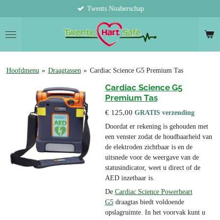
Twents Noaberschap
Ga
direct
naar
de
hoofdinhoud
Hoofdmenu
»
Draagtassen
»
Cardiac Science G5 Premium Tas
Cardiac Science G5
Premium Tas
€ 125,00
GRATIS verzending
Doordat er rekening is gehouden met
een venster zodat de houdbaarheid van
de elektroden zichtbaar is en de
uitsnede voor de weergave van de
statusindicator, weet u direct of de
AED inzetbaar is.
De
Cardiac Science Powerheart
G5
draagtas biedt voldoende
opslagruimte. In het voorvak kunt u