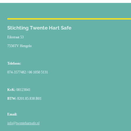
Productlijn
Elektroden Volwassene
Medical Device volgens MDR
Elektroden Baby / Kind
Stichting Twente Hart Safe
Elektroden met CPR sensor
Eikstraat 53
7556TV Hengelo
Telefoon:
074-3577482 / 06 1050 5131
KvK:
08123041
BTW:
8201.85.838.B01
Email:
info@twentehartsafe.nl