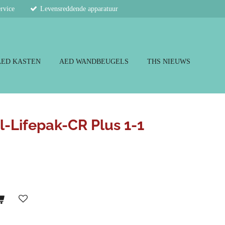
ervice
Levensreddende apparatuur
AED KASTEN
AED WANDBEUGELS
THS NIEUWS
l-Lifepak-CR Plus 1-1