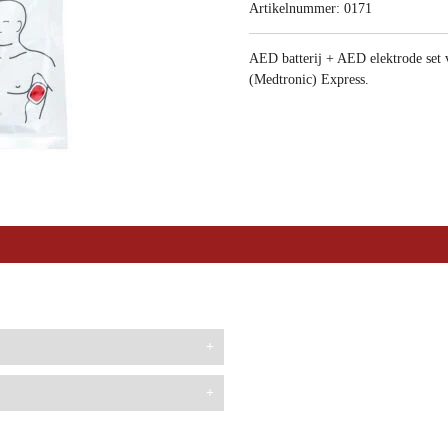
Artikelnummer:
0171
AED batterij + AED elektrode set
(Medtronic) Express.
Elektroden
Lifepack
4 jaar