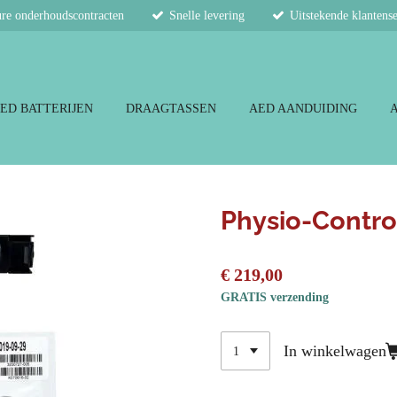
re onderhoudscontracten
Snelle levering
Uitstekende klantens
ED BATTERIJEN
DRAAGTASSEN
AED AANDUIDING
Physio-Contro
€ 219,00
GRATIS verzending
In winkelwagen