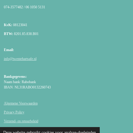
074-3577482 / 06 1050 5131
KvK:
08123041
BTW:
8201.85.838.B01
Email:
info@twentehartsafe.nl
Bankgegevens:
Naam bank: Rabobank
IBAN: NL31RABO0132260743
Algemene Voorwaarden
Privacy Policy
Verzend- en retourbeleid
© 2007 - 2026 Twentse AED SHOP
Deze website gebruikt cookies voor analyse-doeleinden