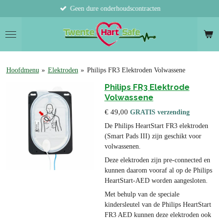
Geen dure onderhoudscontracten
Ga
direct
naar
de
hoofdinhoud
Hoofdmenu
»
Elektroden
»
Philips FR3 Elektroden Volwassene
Philips FR3 Elektrode
Volwassene
€ 49,00
GRATIS verzending
De Philips HeartStart FR3 elektroden
(Smart Pads III) zijn geschikt voor
volwassenen.
Deze elektroden zijn pre-connected en
kunnen daarom vooraf al op de Philips
HeartStart-AED worden aangesloten.
Met behulp van de speciale
kindersleutel van de Philips HeartStart
FR3 AED kunnen deze elektroden ook