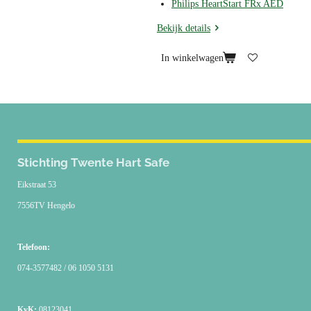
Philips HeartStart FRx AED
Bekijk details
In winkelwagen
Stichting Twente Hart Safe
Eikstraat 53
7556TV Hengelo
Telefoon:
074-3577482 / 06 1050 5131
KvK:
08123041