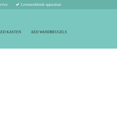
ervice
Levensreddende apparatuur
AED KASTEN
AED WANDBEUGELS