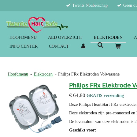
Twents Noaberschap
Geen du
Ga
direct
naar
de
hoofdinhoud
HOOFDMENU
AED OVERZICHT
ELEKTRODEN
A
INFO CENTER
CONTACT
Hoofdmenu
»
Elektroden
»
Philips FRx Elektroden Volwassene
Philips FRx Elektrode 
€ 64,80
GRATIS verzending
Deze Philips HeartStart FRx elektroden
Deze elektroden zijn pre-connected en
De levensduur van deze elektroden is 2 
Geschikt voor: