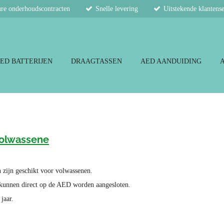
re onderhoudscontracten
Snelle levering
Uitstekende klantens
ED BATTERIJEN
DRAAGTASSEN
AED AANDUIDING
Volwassene
 zijn geschikt voor volwassenen.
 kunnen direct op de AED worden aangesloten.
jaar.