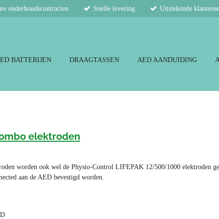
re onderhoudscontracten
Snelle levering
Uitstekende klantens
ED BATTERIJEN
DRAAGTASSEN
AED AANDUIDING
Combo elektroden
roden worden ook wel de Physio-Control LIFEPAK 12/500/1000 elektroden ge
nected aan de AED bevestigd worden.
ED