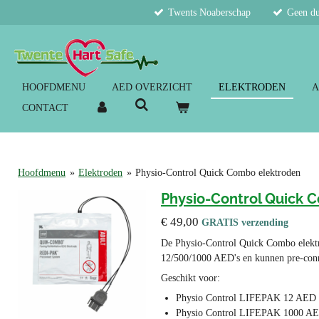
Twents Noaberschap
Geen du
Ga
direct
naar
de
hoofdinhoud
HOOFDMENU
AED OVERZICHT
ELEKTRODEN
A
CONTACT
Hoofdmenu
»
Elektroden
»
Physio-Control Quick Combo elektroden
Physio-Control Quick 
€ 49,00
GRATIS verzending
De Physio-Control Quick Combo elekt
12/500/1000 AED's en kunnen pre-con
Geschikt voor:
Physio Control LIFEPAK 12 AED
Physio Control LIFEPAK 1000 A