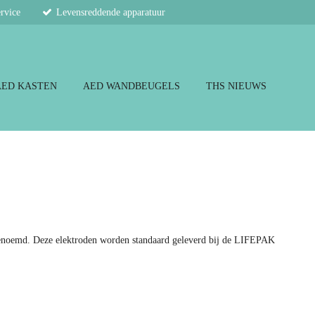
ervice
Levensreddende apparatuur
AED KASTEN
AED WANDBEUGELS
THS NIEUWS
noemd. Deze elektroden worden standaard geleverd bij de LIFEPAK