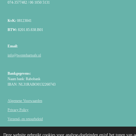
074-3577482 / 06 1050 5131
KvK:
08123041
BTW:
8201.85.838.B01
Email:
info@twentehartsafe.nl
Bankgegevens:
Naam bank: Rabobank
IBAN: NL31RABO0132260743
Algemene Voorwaarden
Privacy Policy
Verzend- en retourbeleid
© 2007 - 2026 Twentse AED SHOP
Deze website gebruikt cookies voor analyse-doeleinden en/of het tonen van a