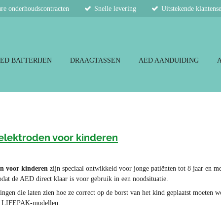
re onderhoudscontracten
Snelle levering
Uitstekende klantens
ED BATTERIJEN
DRAAGTASSEN
AED AANDUIDING
elektroden voor kinderen
n voor kinderen
zijn speciaal ontwikkeld voor jonge patiënten tot 8 jaar en
dat de AED direct klaar is voor gebruik in een noodsituatie.
dingen die laten zien hoe ze correct op de borst van het kind geplaatst moeten 
ol LIFEPAK-modellen.