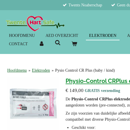
Twents Noaberschap
Geen du
Ga
direct
naar
de
hoofdinhoud
HOOFDMENU
AED OVERZICHT
ELEKTRODEN
A
CONTACT
Hoofdmenu
»
Elektroden
»
Pysio Control CR Plus (baby / kind)
Physio-Control CRPlus 
€ 149,00
GRATIS verzending
De
Physio-Control CRPlus elektrode
aangesloten worden (pre-connected), zo
Ze zijn voorzien van duidelijke afbeel
compatibel met diverse Physio-Contr
Geschikt voor: