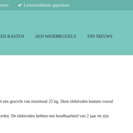
ervice
Levensreddende apparatuur
AED KASTEN
AED WANDBEUGELS
THS NIEUWS
 met een gewicht van maximaal 25 kg. Deze elektroden kunnen vooraf
worden. De elektroden hebben een houdbaarheid van 2 jaar en zijn