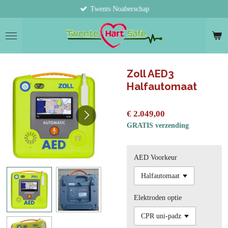
Twents Noaberschap
Ga
direct
naar
de
hoofdinhoud
Zoll AED3
Halfautomaat
€ 2.049,00
GRATIS verzending
AED Voorkeur
Elektroden optie