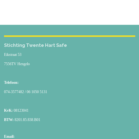
Preventief vervangen AED toestel
10 jaar
Metronoom
Ja (30 / 2)
Keurmerken
FDA
Stichting Twente Hart Safe
Eikstraat 53
7556TV Hengelo
Telefoon:
074-3577482 / 06 1050 5131
KvK:
08123041
BTW:
8201.85.838.B01
Email: