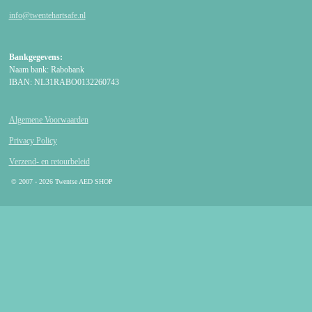
info@twentehartsafe.nl
Bankgegevens:
Naam bank: Rabobank
IBAN: NL31RABO0132260743
Algemene Voorwaarden
Privacy Policy
Verzend- en retourbeleid
© 2007 - 2026 Twentse AED SHOP