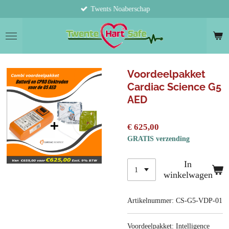
Twents Noaberschap
Ga
direct
naar
de
hoofdinhoud
Voordeelpakket
Cardiac Science G5
AED
€ 625,00
GRATIS verzending
In
winkelwagen
Artikelnummer:
CS-G5-VDP-01
Voordeelpakket: Intelligence