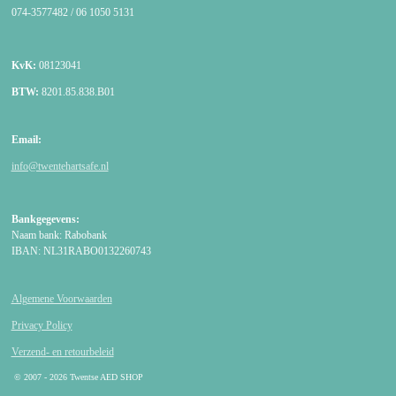
074-3577482 / 06 1050 5131
KvK:
08123041
BTW:
8201.85.838.B01
Email:
info@twentehartsafe.nl
Bankgegevens:
Naam bank: Rabobank
IBAN: NL31RABO0132260743
Algemene Voorwaarden
Privacy Policy
Verzend- en retourbeleid
© 2007 - 2026 Twentse AED SHOP