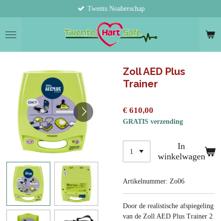
Twents Noaberschap
Ga
direct
naar
de
hoofdinhoud
Zoll AED Plus
Trainer
€ 610,00
GRATIS verzending
In
winkelwagen
Artikelnummer:
Zo06
Door de realistische afspiegeling
van de Zoll AED Plus Trainer 2