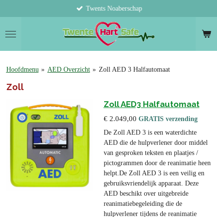
Twents Noaberschap
Ga
direct
naar
de
hoofdinhoud
Hoofdmenu
»
AED Overzicht
»
Zoll AED 3 Halfautomaat
Zoll
Zoll AED3 Halfautomaat
€ 2.049,00
GRATIS verzending
De Zoll AED 3 is een waterdichte
AED die de hulpverlener door middel
van gesproken teksten en plaatjes /
pictogrammen door de reanimatie heen
helpt.De Zoll AED 3 is een veilig en
gebruiksvriendelijk apparaat. Deze
AED beschikt over uitgebreide
reanimatiebegeleiding die de
hulpverlener tijdens de reanimatie