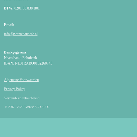
BTW:
8201.85.838.B01
Email:
info@twentehartsafe.nl
Bankgegevens:
Naam bank: Rabobank
IBAN: NL31RABO0132260743
Algemene Voorwaarden
Privacy Policy
Verzend- en retourbeleid
© 2007 - 2026 Twentse AED SHOP